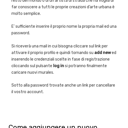
resto del mondo o di un artista di strada che ha voglia di
far conoscere a tutti le proprie creazioni d’arte urbana è
molto semplice.
E’ sufficiente inserire il proprio nome la propria mail ed una
password.
Si riceverà una mail in cui bisogna cliccare sul link per
attivare il proprio profilo e quindi tornando su
add new
ed
inserendo le credenziali scelte in fase di registrazione
cliccando sul pulsante
log in
si potranno finalmente
caricare nuovi murales.
Sotto alla password trovate anche un link per cancellare
il vostro account.
Come aggiungere un nuovo